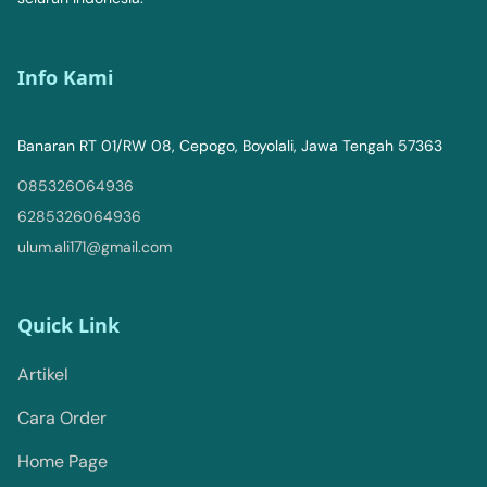
Info Kami
Banaran RT 01/RW 08, Cepogo, Boyolali, Jawa Tengah 57363
085326064936
6285326064936
ulum.ali171@gmail.com
Quick Link
Artikel
Cara Order
Home Page