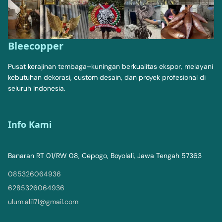
Bleecopper
Pusat kerajinan tembaga–kuningan berkualitas ekspor, melayani
kebutuhan dekorasi, custom desain, dan proyek profesional di
seluruh Indonesia.
Info Kami
Banaran RT 01/RW 08, Cepogo, Boyolali, Jawa Tengah 57363
085326064936
6285326064936
ulum.ali171@gmail.com