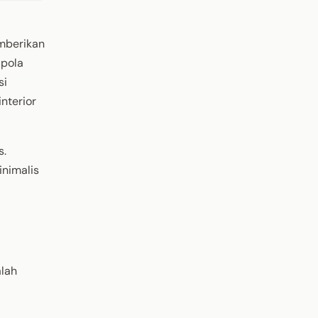
mberikan
 pola
si
nterior
s.
nimalis
alah