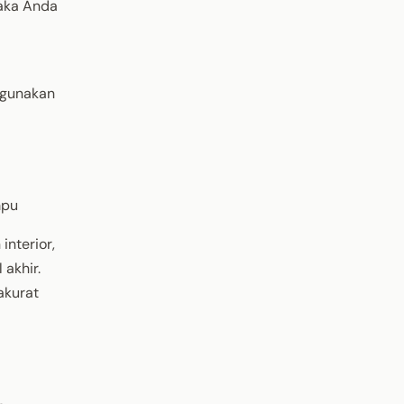
aka Anda
ggunakan
mpu
interior,
akhir.
akurat