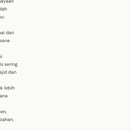
hayaan
adah
pu
ai dan
asana
si
s sering
sjid dan
k lebih
mana
en,
mbahan,