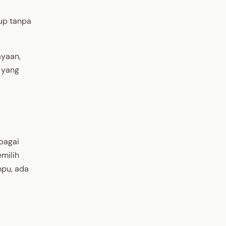
up tanpa
ayaan,
 yang
bagai
milih
mpu, ada