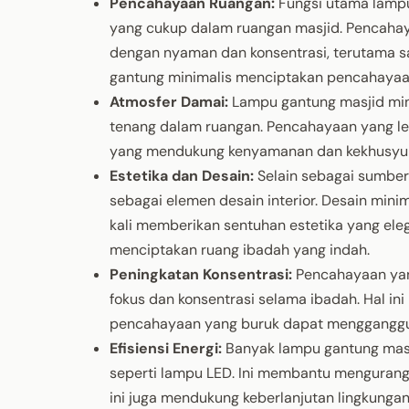
Pencahayaan Ruangan:
Fungsi utama lampu
yang cukup dalam ruangan masjid. Pencahay
dengan nyaman dan konsentrasi, terutama s
gantung minimalis menciptakan pencahayaan
Atmosfer Damai:
Lampu gantung masjid min
tenang dalam ruangan. Pencahayaan yang l
yang mendukung kenyamanan dan kekhusyuk
Estetika dan Desain:
Selain sebagai sumber
sebagai elemen desain interior. Desain mini
kali memberikan sentuhan estetika yang el
menciptakan ruang ibadah yang indah.
Peningkatan Konsentrasi:
Pencahayaan yan
fokus dan konsentrasi selama ibadah. Hal i
pencahayaan yang buruk dapat mengganggu 
Efisiensi Energi:
Banyak lampu gantung masj
seperti lampu LED. Ini membantu mengurangi
ini juga mendukung keberlanjutan lingkungan