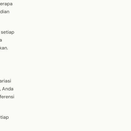
berapa
udian
 setiap
a
kan.
ariasi
, Anda
ferensi
etiap