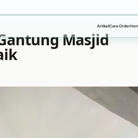
Artikel
Cara Order
Hom
 Gantung Masjid
aik