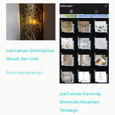
Jual Lampu Dinding Hias
Murah Dan Unik
Baca selengkapnya
Jual Lampu Gantung
Minimalis Kerajinan
Tembaga