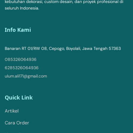
kebutuhan dekorasi, custom desain, dan proyek profesional di
seluruh Indonesia.
Info Kami
Banaran RT 01/RW 08, Cepogo, Boyolali, Jawa Tengah 57363
085326064936
6285326064936
ulum.ali171@gmail.com
Quick Link
Artikel
Cara Order