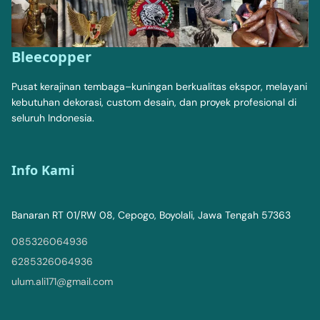
Bleecopper
Pusat kerajinan tembaga–kuningan berkualitas ekspor, melayani
kebutuhan dekorasi, custom desain, dan proyek profesional di
seluruh Indonesia.
Info Kami
Banaran RT 01/RW 08, Cepogo, Boyolali, Jawa Tengah 57363
085326064936
6285326064936
ulum.ali171@gmail.com