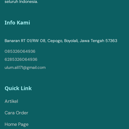
seluruh Indonesia.
Info Kami
Banaran RT 01/RW 08, Cepogo, Boyolali, Jawa Tengah 57363
085326064936
6285326064936
ulum.ali171@gmail.com
Quick Link
Artikel
Cara Order
Home Page