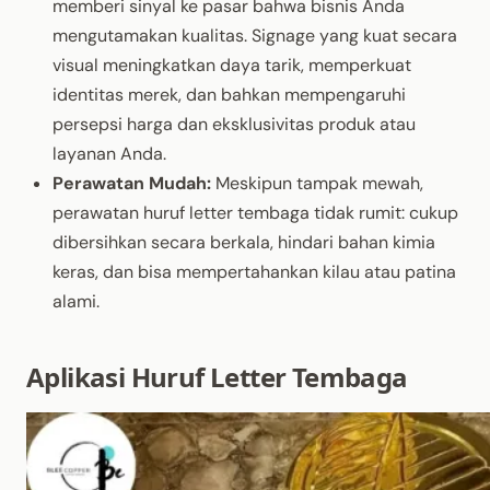
memberi
sinyal
ke
pasar
bahwa
bisnis
Anda
mengutamakan
kualitas
. Signage yang
kuat
secara
visual
meningkatkan
daya
tarik
,
memperkuat
identitas
merek
, dan
bahkan
mempengaruhi
persepsi
harga
dan
eksklusivitas
produk
atau
layanan
Anda
.
Perawatan
Mudah
:
Meskipun
tampak
mewah
,
perawatan
huruf
letter
tembaga
tidak
rumit
:
cukup
dibersihkan
secara
berkala
,
hindari
bahan
kimia
keras
, dan
bisa
mempertahankan
kilau
atau
patina
alami
.
Aplikasi Huruf Letter Tembaga