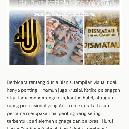
Berbicara
tentang
dunia
Bisnis
,
tampilan
visual
tidak
hanya
penting
–
namun
juga
krusial
. Ketika
pelanggan
atau
tamu
mendatangi
toko,
kantor
, hotel,
ataupun
ruang
professional yang
Anda
miliki
,
maka
kesan
pertama
merupakan
hal
penting
yang
sering
terbentuk
dari
elemen
signage dan
dekorasi
.
Huruf
Letter
Tembaga
(
sebuah
huruf
timbul
tembaga
)