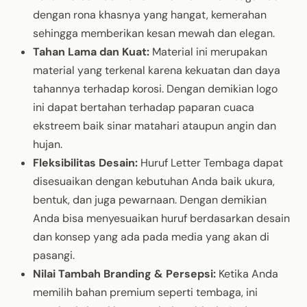
dengan
rona
khasnya
yang
hangat
,
kemerahan
sehingga
memberikan
kesan
mewah
dan
elegan
.
Tahan
Lama dan
Kuat
:
Material
ini
merupakan
material yang
terkenal
karena
kekuatan
dan
daya
tahannya
terhadap
korosi
.
Dengan
demikian
logo
ini
dapat
bertahan
terhadap
paparan
cuaca
ekstreem
baik
sinar
matahari
ataupun
angin
dan
hujan
.
Fleksibilitas
Desain:
Huruf
Letter
Tembaga
dapat
disesuaikan
dengan
kebutuhan
Anda
baik
ukura
,
bentuk
, dan juga
pewarnaan
.
Dengan
demikian
Anda
bisa
menyesuaikan
huruf
berdasarkan
desain
dan
konsep
yang
ada
pada media yang
akan
di
pasangi
.
Nilai
Tambah
Branding &
Persepsi
:
Ketika
Anda
memilih
bahan
premium
seperti
tembaga
,
ini