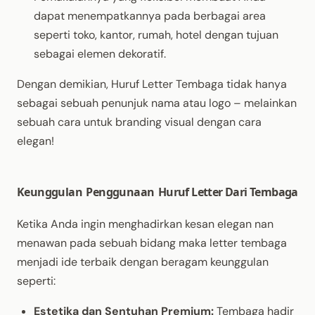
dapat
menempatkannya
pada
berbagai
area
seperti
toko,
kantor
,
rumah
, hotel
dengan
tujuan
sebagai
elemen
dekoratif
.
Dengan
demikian
,
Huruf
Letter
Tembaga
tidak
hanya
sebagai
sebuah
penunjuk
nama
atau
logo –
melainkan
sebuah
cara
untuk
branding visual
dengan
cara
elegan
!
Keunggulan
Penggunaan
Huruf
Letter Dari
Tembaga
Ketika
Anda
ingin
menghadirkan
kesan
elegan
nan
menawan
pada
sebuah
bidang
maka
letter
tembaga
menjadi
ide
terbaik
dengan
beragam
keunggulan
seperti
:
Estetika
dan
Sentuhan
Premium:
Tembaga
hadir