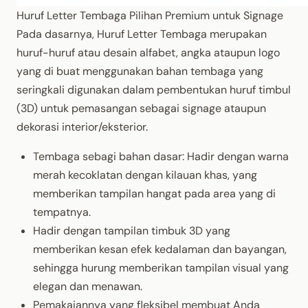
Huruf Letter Tembaga Pilihan Premium untuk Signage
Pada
dasarnya
,
Huruf
Letter
Tembaga
merupakan
huruf-huruf
atau
desain
alfabet
,
angka
ataupun
logo
yang di buat
menggunakan
bahan
tembaga
yang
seringkali
digunakan
dalam
pembentukan
huruf
timbul
(3D)
untuk
pemasangan
sebagai
signage
ataupun
dekorasi
interior/
eksterior
.
Tembaga
sebagi
bahan
dasar
:
Hadir
dengan
warna
merah
kecoklatan
dengan
kilauan
khas
, yang
memberikan
tampilan
hangat
pada area yang di
tempatnya
.
Hadir
dengan
tampilan
timbuk
3D yang
memberikan
kesan
efek
kedalaman
dan
bayangan
,
sehingga
hurung
memberikan
tampilan
visual yang
elegan
dan
menawan
.
Pemakaiannya
yang
fleksibel
membuat
Anda