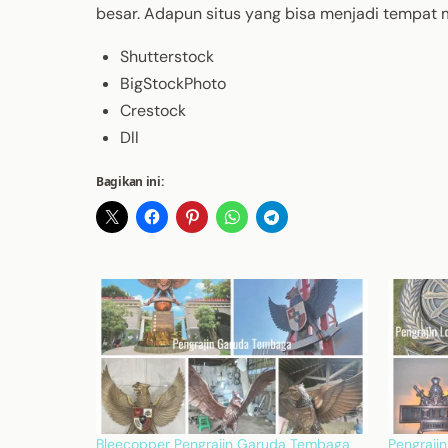
besar. Adapun situs yang bisa menjadi tempat 
Shutterstock
BigStockPhoto
Crestock
Dll
Bagikan ini:
Bleecopper Pengrajin Garuda Tembaga
Pengraji