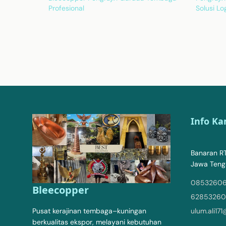
Profesional
Solusi Lo
Info Ka
Banaran RT
Jawa Teng
0853260
Bleecopper
6285326
Pusat kerajinan tembaga–kuningan
ulum.ali17
berkualitas ekspor, melayani kebutuhan