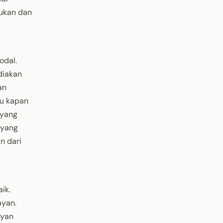
kukan dan
odal.
diakan
an
tu kapan
 yang
 yang
n dari
ik.
ayan.
ayan