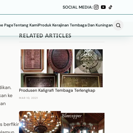
SOCIAL MEDIA:
e Page
Tentang Kami
Produk Kerajinan Tembaga Dan Kuningan
RELATED ARTICLES
ikan.
Produsen Kaligrafi Tembaga Terlengkap
kan ke
MAR 10, 2021
kan
 berfikir
 Namun,