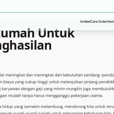
Artikel
Cara Order
Hom
 Rumah Untuk
ghasilan
lai meningkat dan meningkat dari kebutuhan sandang-pendid
n biaya yang cukup tinggi untuk melanjutkan jenjang pendidi
orang karyawan dengan gaji yang minim mungkin juga membutuh
engan mudah tanpa harus mengganggu pekerjaan utama.
a hidup yang semakin melambung, mendorong kita untuk terus
banyak pundi-pundi rupiah untuk menunjang kehidupan kita.