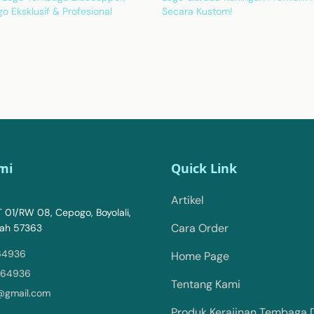
go Eksklusif & Profesional
Secara Kustom!
mi
Quick Link
Artikel
 01/RW 08, Cepogo, Boyolali,
Cara Order
ah 57363
64936
Home Page
064936
Tentang Kami
1@gmail.com
Produk Kerajinan Tembaga 