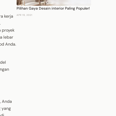
Pilihan Gaya Desain interior Paling Populer!
a kerja
APR 19, 2021
.
a proyek
a lebar
od Anda.
del
engan
a, Anda
g yang
adi