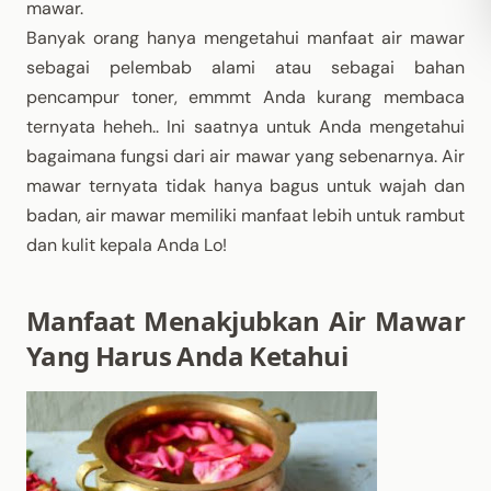
mawar.
Banyak orang hanya mengetahui manfaat air mawar
sebagai pelembab alami atau sebagai bahan
pencampur toner, emmmt Anda kurang membaca
ternyata heheh.. Ini saatnya untuk Anda mengetahui
bagaimana fungsi dari air mawar yang sebenarnya. Air
mawar ternyata tidak hanya bagus untuk wajah dan
badan, air mawar memiliki manfaat lebih untuk rambut
dan kulit kepala Anda Lo!
Manfaat Menakjubkan Air Mawar
Yang Harus Anda Ketahui