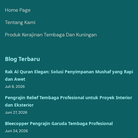
Home Page
Tentang Kami
Produk Kerajinan Tembaga Dan Kuningan
Blog Terbaru
Rak Al Quran Elegan: Solusi Penyimpanan Mushaf yang Rapi
dan Awet
Juli 6, 2026
Pengrajin Relief Tembaga Profesional untuk Proyek Interior
dan Eksterior
Juni 27, 2026
Bleecopper Pengrajin Garuda Tembaga Profesional
Juni 24, 2026