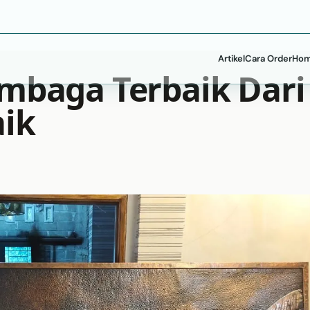
Artikel
Cara Order
Hom
embaga Terbaik Dari
aik