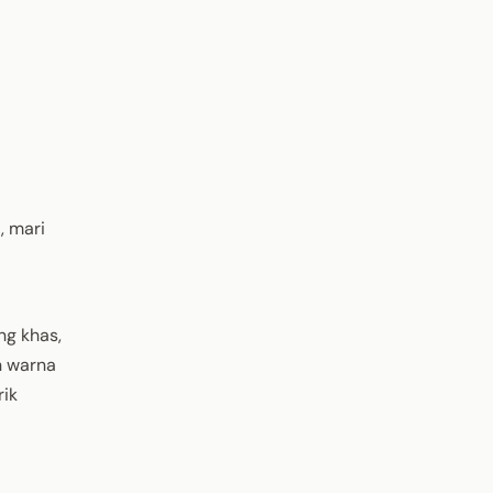
, mari
ng khas,
n warna
rik