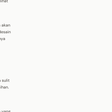
lihat
a akan
desain
nya
 sulit
ihan.
a yang