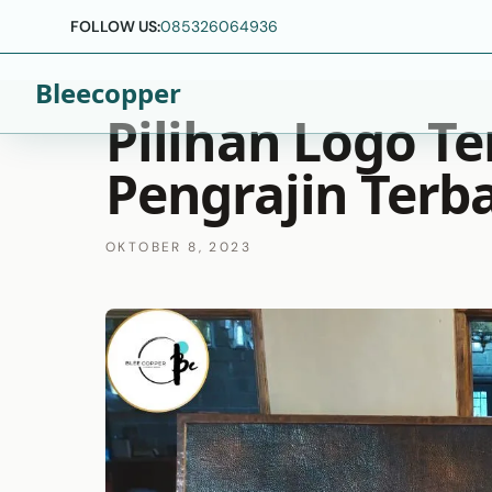
FOLLOW US:
085326064936
Bleecopper
Pilihan Logo T
Pengrajin Terb
OKTOBER 8, 2023