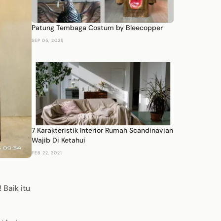
Patung Tembaga Costum by Bleecopper
SEP 05, 2025
7 Karakteristik Interior Rumah Scandinavian
Wajib Di Ketahui
FEB 22, 2021
Baik itu