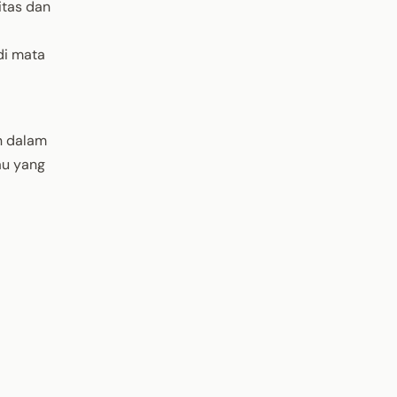
itas dan
di mata
n dalam
au yang