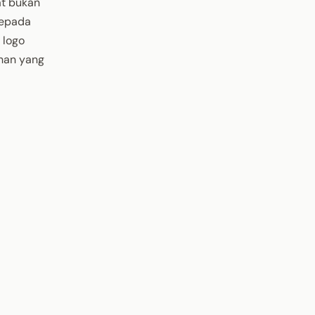
at bukan
kepada
 logo
ihan yang