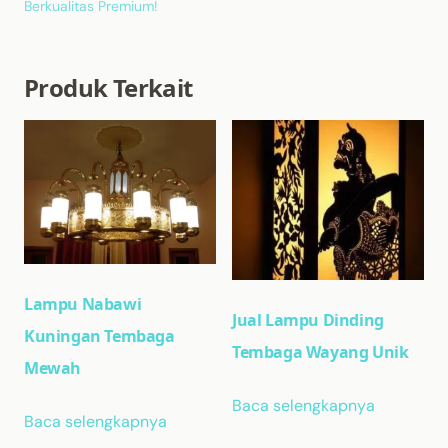
Berkualitas Premium!
Produk Terkait
Lampu Nabawi
Jual Lampu Dinding
Kuningan Tembaga
Tembaga Wayang Unik
Mewah
Baca selengkapnya
Baca selengkapnya