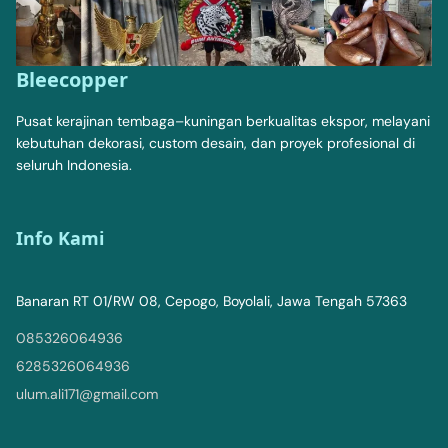
Bleecopper
Pusat kerajinan tembaga–kuningan berkualitas ekspor, melayani
kebutuhan dekorasi, custom desain, dan proyek profesional di
seluruh Indonesia.
Info Kami
Banaran RT 01/RW 08, Cepogo, Boyolali, Jawa Tengah 57363
085326064936
6285326064936
ulum.ali171@gmail.com