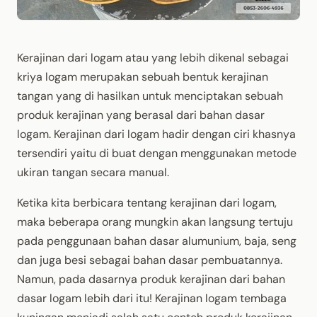
Kerajinan dari logam atau yang lebih dikenal sebagai
kriya logam merupakan sebuah bentuk kerajinan
tangan yang di hasilkan untuk menciptakan sebuah
produk kerajinan yang berasal dari bahan dasar
logam. Kerajinan dari logam hadir dengan ciri khasnya
tersendiri yaitu di buat dengan menggunakan metode
ukiran tangan secara manual.
Ketika kita berbicara tentang kerajinan dari logam,
maka beberapa orang mungkin akan langsung tertuju
pada penggunaan bahan dasar alumunium, baja, seng
dan juga besi sebagai bahan dasar pembuatannya.
Namun, pada dasarnya produk kerajinan dari bahan
dasar logam lebih dari itu! Kerajinan logam tembaga