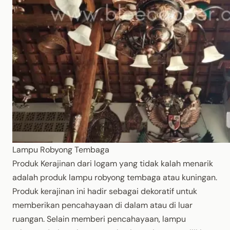
Lampu Robyong Tembaga
Produk Kerajinan dari logam yang tidak kalah menarik
adalah produk lampu robyong tembaga atau kuningan.
Produk kerajinan ini hadir sebagai dekoratif untuk
memberikan pencahayaan di dalam atau di luar
ruangan. Selain memberi pencahayaan, lampu