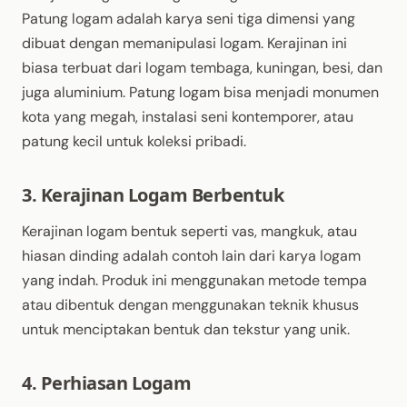
Patung logam adalah karya seni tiga dimensi yang
dibuat dengan memanipulasi logam. Kerajinan ini
biasa terbuat dari logam tembaga, kuningan, besi, dan
juga aluminium. Patung logam bisa menjadi monumen
kota yang megah, instalasi seni kontemporer, atau
patung kecil untuk koleksi pribadi.
3. Kerajinan Logam Berbentuk
Kerajinan logam bentuk seperti vas, mangkuk, atau
hiasan dinding adalah contoh lain dari karya logam
yang indah. Produk ini menggunakan metode tempa
atau dibentuk dengan menggunakan teknik khusus
untuk menciptakan bentuk dan tekstur yang unik.
4. Perhiasan Logam