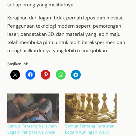
setiap orang yang melihatnya.
Kerajinan dari logam tidak pernah lepas dari inovasi.
Penggunaan teknologi modern seperti pemotongan
laser, pencetakan 3D, dan material yang lebih maju
telah membuka pintu untuk lebih bereksperimen dan
menghasilkan karya yang lebih menakjubkan.
Bagikan ini:
Semua Tentang Kerajinan
Semua Tentang Kerajinan
Logam Yang Harus Anda
Logam Kuningan Wajib