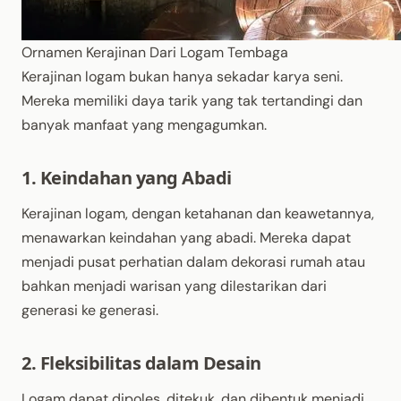
Ornamen Kerajinan Dari Logam Tembaga
Kerajinan logam bukan hanya sekadar karya seni.
Mereka memiliki daya tarik yang tak tertandingi dan
banyak manfaat yang mengagumkan.
1. Keindahan yang Abadi
Kerajinan logam, dengan ketahanan dan keawetannya,
menawarkan keindahan yang abadi. Mereka dapat
menjadi pusat perhatian dalam dekorasi rumah atau
bahkan menjadi warisan yang dilestarikan dari
generasi ke generasi.
2. Fleksibilitas dalam Desain
Logam dapat dipoles, ditekuk, dan dibentuk menjadi