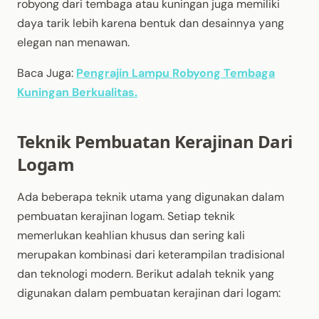
robyong dari tembaga atau kuningan juga memiliki
daya tarik lebih karena bentuk dan desainnya yang
elegan nan menawan.
Baca Juga:
Pengrajin Lampu Robyong Tembaga
Kuningan Berkualitas.
Teknik Pembuatan Kerajinan Dari
Logam
Ada beberapa teknik utama yang digunakan dalam
pembuatan kerajinan logam. Setiap teknik
memerlukan keahlian khusus dan sering kali
merupakan kombinasi dari keterampilan tradisional
dan teknologi modern. Berikut adalah teknik yang
digunakan dalam pembuatan kerajinan dari logam: