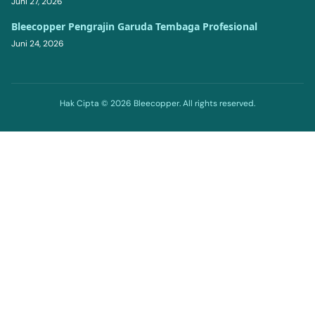
Juni 27, 2026
Bleecopper Pengrajin Garuda Tembaga Profesional
Juni 24, 2026
Hak Cipta © 2026 Bleecopper. All rights reserved.