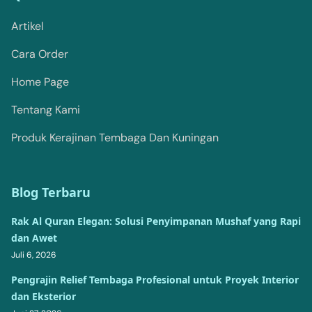
Artikel
Cara Order
Home Page
Tentang Kami
Produk Kerajinan Tembaga Dan Kuningan
Blog Terbaru
Rak Al Quran Elegan: Solusi Penyimpanan Mushaf yang Rapi
dan Awet
Juli 6, 2026
Pengrajin Relief Tembaga Profesional untuk Proyek Interior
dan Eksterior