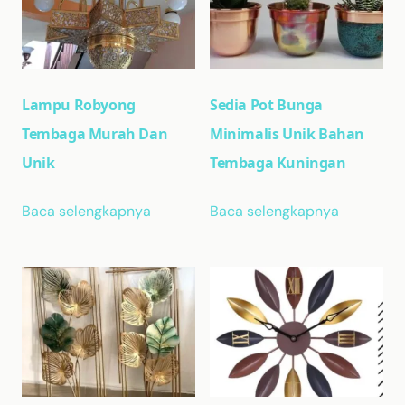
Lampu Robyong
Sedia Pot Bunga
Tembaga Murah Dan
Minimalis Unik Bahan
Unik
Tembaga Kuningan
Baca selengkapnya
Baca selengkapnya