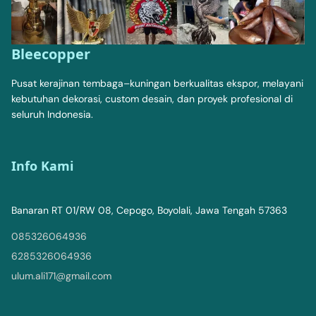
Bleecopper
Pusat kerajinan tembaga–kuningan berkualitas ekspor, melayani
kebutuhan dekorasi, custom desain, dan proyek profesional di
seluruh Indonesia.
Info Kami
Banaran RT 01/RW 08, Cepogo, Boyolali, Jawa Tengah 57363
085326064936
6285326064936
ulum.ali171@gmail.com