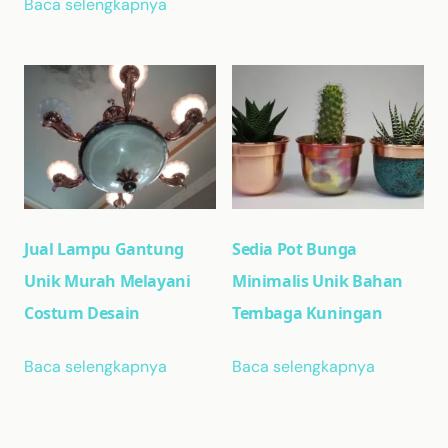
Baca selengkapnya
Jual Lampu Gantung
Sedia Pot Bunga
Unik Murah Melayani
Minimalis Unik Bahan
Costum Desain
Tembaga Kuningan
Baca selengkapnya
Baca selengkapnya