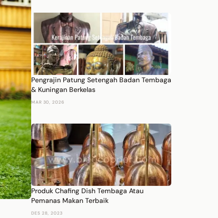
Pengrajin Patung Setengah Badan Tembaga
& Kuningan Berkelas
MAR 30, 2026
Produk Chafing Dish Tembaga Atau
Pemanas Makan Terbaik
DES 28, 2023