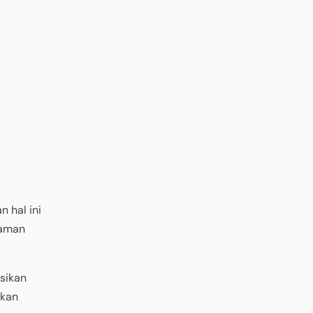
 hal ini
taman
sikan
ikan