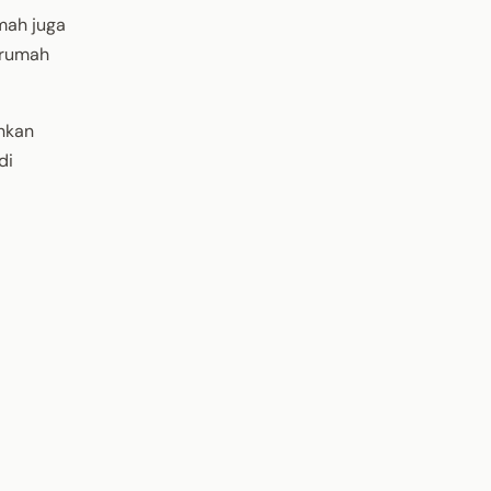
mah juga
 rumah
hkan
di