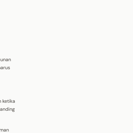
aunan
harus
 ketika
tanding
aman