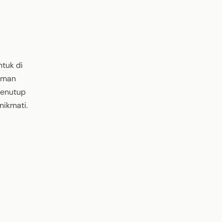
tuk di
aman
penutup
nikmati.